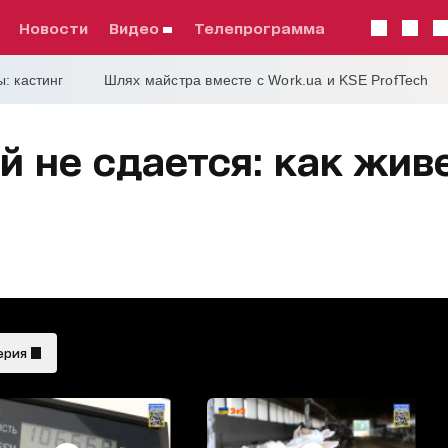
Новости
видео
телепрограмма
: кастинг
Шлях майстра вместе с Work.ua и KSE ProfTech
й не сдается: как жи
ерия