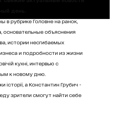
ный день.
ы в рубрике Головне на ранок,
а, основательные объяснения
ва, истории несгибаемых
изнеса и подробности из жизни
ічій кухні, интервью с
вым к новому дню.
історії, а Константин Грубич -
еду зрители смогут найти себе