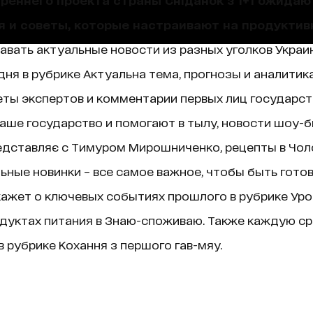
я и советы, которые настраивают на продуктив
навать актуальные новости из разных уголков Украин
ня в рубрике Актуальна тема, прогнозы и аналитик
ты экспертов и комментарии первых лиц государст
аше государство и помогают в тылу, новости шоу-б
едставляє с Тимуром Мирошниченко, рецепты в Чолов
ные новинки – все самое важное, чтобы быть гото
ажет о ключевых событиях прошлого в рубрике Уроки 
дуктах питания в Знаю-споживаю. Также каждую ср
 рубрике Кохання з першого гав-мяу.