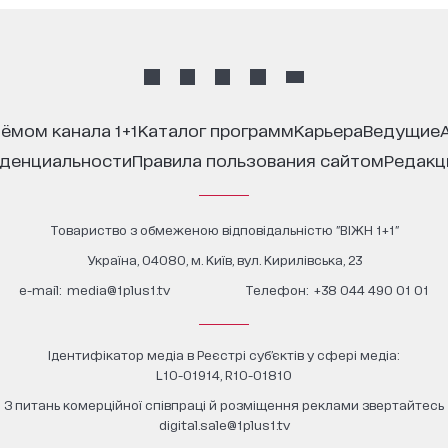
иёмом канала 1+1
каталог программ
карьера
ведущие
иденциальности
правила пользования сайтом
редак
Товариство з обмеженою відповідальністю "ВІЖН 1+1"
Україна, 04080, м. Київ, вул. Кирилівська, 23
е-mail:
media@1plus1.tv
Телефон:
+38 044 490 01 01
Ідентифікатор медіа в Реєстрі суб’єктів у сфері медіа:
L10-01914, R10-01810
З питань комерційної співпраці й розміщення реклами звертайтесь
digital.sale@1plus1.tv