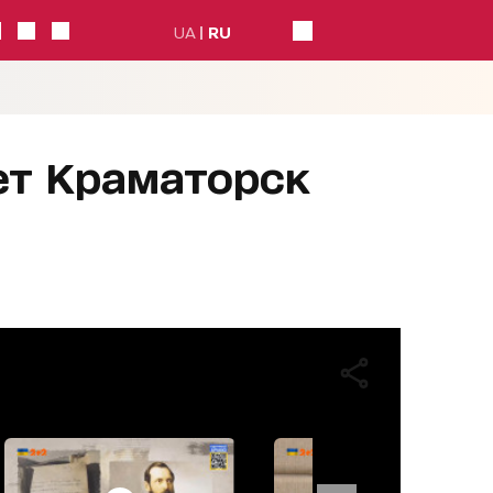
UA
RU
вет Краматорск