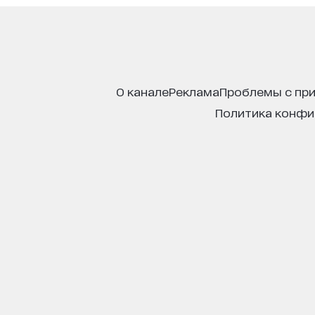
о канале
реклама
проблемы с пр
политика конф