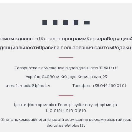
иёмом канала 1+1
каталог программ
карьера
ведущие
иденциальности
правила пользования сайтом
редак
Товариство з обмеженою відповідальністю "ВІЖН 1+1"
Україна, 04080, м. Київ, вул. Кирилівська, 23
е-mail:
media@1plus1.tv
Телефон:
+38 044 490 01 01
Ідентифікатор медіа в Реєстрі суб’єктів у сфері медіа:
L10-01914, R10-01810
З питань комерційної співпраці й розміщення реклами звертайтесь
digital.sale@1plus1.tv