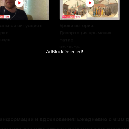
альная ситуация в
Уроки истории.
рке
Депортация крымских
татар
 выпуск
2022 1 выпуск
AdBlockDetected!
нформации и вдохновения! Ежедневно с 6:30 до
треннего проекта страны Сніданок з 1+1 ожида