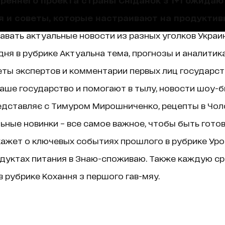
я и советы, которые настраивают на продуктив
навать актуальные новости из разных уголков Украин
ня в рубрике Актуальна тема, прогнозы и аналитик
ты экспертов и комментарии первых лиц государст
аше государство и помогают в тылу, новости шоу-б
едставляє с Тимуром Мирошниченко, рецепты в Чолов
ные новинки – все самое важное, чтобы быть гото
ажет о ключевых событиях прошлого в рубрике Уроки 
дуктах питания в Знаю-споживаю. Также каждую ср
 рубрике Кохання з першого гав-мяу.