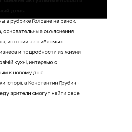
ный день.
ы в рубрике Головне на ранок,
а, основательные объяснения
ва, истории несгибаемых
изнеса и подробности из жизни
ічій кухні, интервью с
вым к новому дню.
історії, а Константин Грубич -
еду зрители смогут найти себе