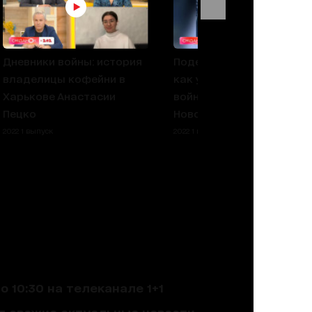
Дневники войны: история
Поделилась рассказом,
владелицы кофейни в
как убегала с семьей от
Харькове Анастасии
войны: история Насти из
Пецко
Новоалександровки
2022 1 выпуск
2022 1 выпуск
 10:30 на телеканале 1+1
ют свежие актуальные новости