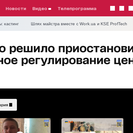
Новости
видео
телепрограмма
: кастинг
Шлях майстра вместе с Work.ua и KSE ProfTech
о решило приостанов
ное регулирование цен
ерия