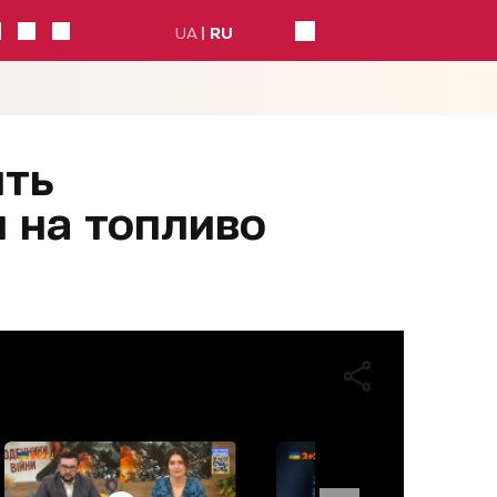
UA
RU
ить
 на топливо