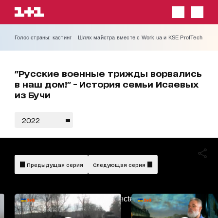
Голос страны: кастинг
Шлях майстра вместе с Work.ua и KSE ProfTech
"Русские военные трижды ворвались
в наш дом!" - История семьи Исаевых
из Бучи
2022
Предыдущая серия
Следующая серия
AdBlockDetected!