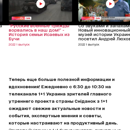
а
"Русские военные трижды
Со звуками и запахам
ворвались в наш дом!" -
Новый инновационный
История семьи Исаевых из
музей истории Украи
Бучи
посетил Андрей Люхо
2022 1 выпуск
2022 1 выпуск
Теперь еще больше полезной информации и
вдохновения! Ежедневно с 6:30 до 10:30 на
телеканале 1+1 Украина зрителей главного
утреннего проекта страны Сніданок з 1+1
ожидают свежие актуальные новости и
события, экспертные мнения и советы,
которые настраивают на продуктивный день.
Зрители Сніданку з 1+1 будут узнавать актуальные