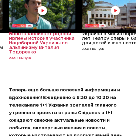
Восстанавливает родной
Украина в миниатюре!
Ирпень! История участника
лет Театру оперы и б
Нацсборной Украины по
для детей и юношест
ем
альпинизму Виталия
2022 1 выпуск
Тодоренко
2022 1 выпуск
Теперь еще больше полезной информации и
вдохновения! Ежедневно с 6:30 до 10:30 на
телеканале 1+1 Украина зрителей главного
утреннего проекта страны Сніданок з 1+1
ожидают свежие актуальные новости и
события, экспертные мнения и советы,
которые настраивают на продуктивный день.