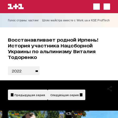
Голос страны: кастинг
Шлях майстра вместе с Work.ua и KSE ProfTech
Восстанавливает родной Ирпень!
История участника Нацсборной
Украины по альпинизму Виталия
Тодоренко
2022
Предыдущая серия
Следующая серия
AdBlockDetected!