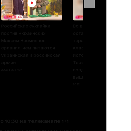
Российские сухпайки
Во время войны
против украинских!
организовала
Максим Несмиянов
терапевтические мастер
сравнил, чем питаются
классы по вязанию.
украинская и российская
История Ксении
армии
Тереховой, которая
создает сумки-
2022 1 выпуск
вышиванки
2022 1 выпуск
 10:30 на телеканале 1+1
ют свежие актуальные новости