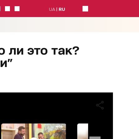
UA
RU
о ли это так?
и"