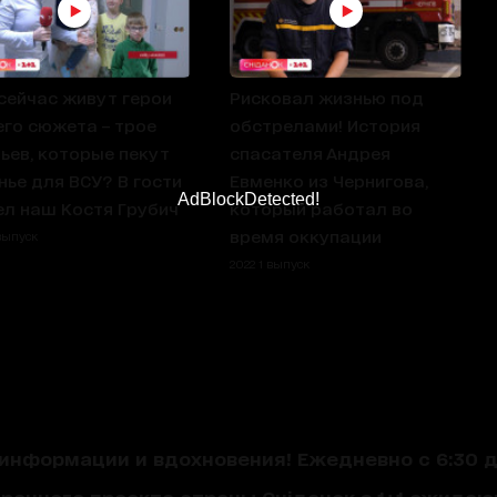
сейчас живут герои
Рисковал жизнью под
го сюжета – трое
обстрелами! История
ьев, которые пекут
спасателя Андрея
нье для ВСУ? В гости
Евменко из Чернигова,
AdBlockDetected!
л наш Костя Грубич
который работал во
время оккупации
 выпуск
2022 1 выпуск
нформации и вдохновения! Ежедневно с 6:30 до
треннего проекта страны Сніданок з 1+1 ожида