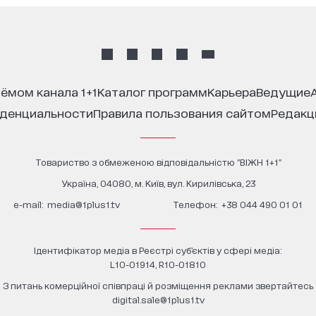
иёмом канала 1+1
каталог программ
карьера
ведущие
иденциальности
правила пользования сайтом
редак
Товариство з обмеженою відповідальністю "ВІЖН 1+1"
Україна, 04080, м. Київ, вул. Кирилівська, 23
е-mail:
media@1plus1.tv
Телефон:
+38 044 490 01 01
Ідентифікатор медіа в Реєстрі суб’єктів у сфері медіа:
L10-01914, R10-01810
З питань комерційної співпраці й розміщення реклами звертайтесь
digital.sale@1plus1.tv