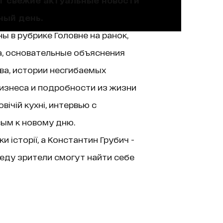
ный день.
ы в рубрике Головне на ранок,
а, основательные объяснения
ва, истории несгибаемых
изнеса и подробности из жизни
ічій кухні, интервью с
вым к новому дню.
історії, а Константин Грубич -
еду зрители смогут найти себе