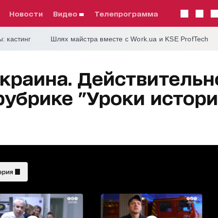
Новости
видео
телепрограмма
: кастинг
Шлях майстра вместе с Work.ua и KSE ProfTech
Украина. Действительн
рубрике "Уроки истори
ерия