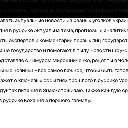
я и советы, которые настраивают на продуктив
навать актуальные новости из разных уголков Украин
ня в рубрике Актуальна тема, прогнозы и аналитик
ты экспертов и комментарии первых лиц государст
аше государство и помогают в тылу, новости шоу-б
едставляє с Тимуром Мирошниченко, рецепты в Чолов
ные новинки – все самое важное, чтобы быть гото
ажет о ключевых событиях прошлого в рубрике Уроки 
дуктах питания в Знаю-споживаю. Также каждую ср
 рубрике Кохання з першого гав-мяу.