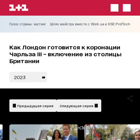
Голос страны: кастинг
Шлях майстра вместе с Work.ua и KSE ProfTech
Как Лондон готовится к коронации
Чарльза ІІІ – включение из столицы
Британии
2023
Предыдущая серия
Следующая серия
AdBlockDetected!