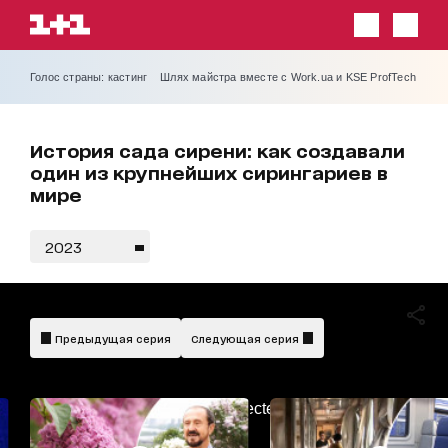
Голос страны: кастинг
Шлях майстра вместе с Work.ua и KSE ProfTech
История сада сирени: как создавали
один из крупнейших сирингариев в
мире
2023
Предыдущая серия
Следующая серия
AdBlockDetected!