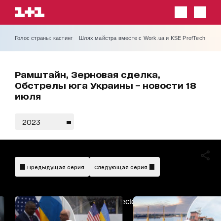
Голос страны: кастинг
Шлях майстра вместе с Work.ua и KSE ProfTech
Рамштайн, Зерновая сделка,
Обстрелы юга Украины – новости 18
июля
2023
Предыдущая серия
Следующая серия
AdBlockDetected!