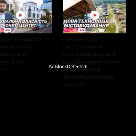
будет с усадьбой
Город на базе
щенко: какое
альтернативных
ние примет
источников энергии: в
овный Суд
селе Дмитровка строят
AdBlockDetected!
инновационный
 выпуск
автономный городок
2023 1 выпуск