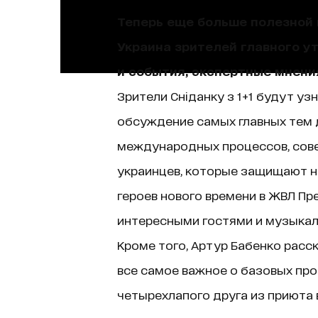
Теперь еще больше полезной и
Украина зрителей главного у
и события, экспертные мнени
Зрители Сніданку з 1+1 будут уз
обсуждение самых главных тем д
международных процессов, сове
украинцев, которые защищают н
героев нового времени в ЖВЛ Пр
интересными гостями и музыкаль
Кроме того, Артур Бабенко расск
все самое важное о базовых про
четырехлапого друга из приюта в