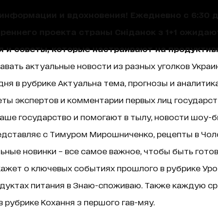
нформации и вдохновения! Ежедневно с 6:30 до
треннего проекта страны Сніданок з 1+1 ожида
я и советы, которые настраивают на продуктив
навать актуальные новости из разных уголков Украин
ня в рубрике Актуальна тема, прогнозы и аналитик
ты экспертов и комментарии первых лиц государст
аше государство и помогают в тылу, новости шоу-б
едставляє с Тимуром Мирошниченко, рецепты в Чолов
ные новинки – все самое важное, чтобы быть гото
ажет о ключевых событиях прошлого в рубрике Уроки 
дуктах питания в Знаю-споживаю. Также каждую ср
 рубрике Кохання з першого гав-мяу.