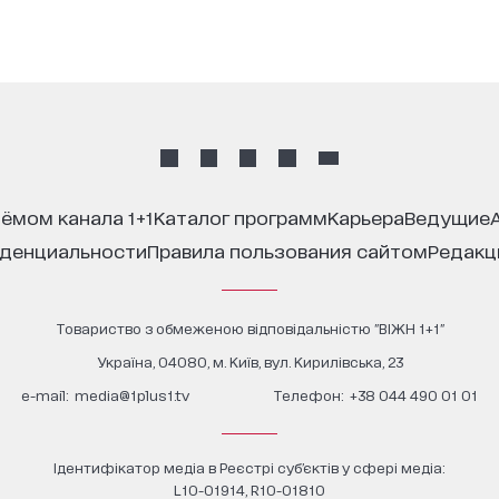
иёмом канала 1+1
каталог программ
карьера
ведущие
иденциальности
правила пользования сайтом
редак
Товариство з обмеженою відповідальністю "ВІЖН 1+1"
Україна, 04080, м. Київ, вул. Кирилівська, 23
е-mail:
media@1plus1.tv
Телефон:
+38 044 490 01 01
Ідентифікатор медіа в Реєстрі суб’єктів у сфері медіа:
L10-01914, R10-01810