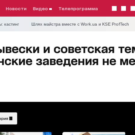
Новости
видео
телепрограмма
: кастинг
Шлях майстра вместе с Work.ua и KSE ProfTech
ывески и советская те
нские заведения не м
ерия