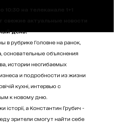
 10:30 на телеканале 1+1
ют свежие актуальные новости
ный день.
ы в рубрике Головне на ранок,
а, основательные объяснения
ва, истории несгибаемых
изнеса и подробности из жизни
ічій кухні, интервью с
вым к новому дню.
історії, а Константин Грубич -
еду зрители смогут найти себе