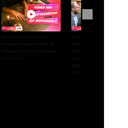
Потусторонние силы:
В одном из столичных
почему людям хочется
районов растет
обращаться к гадалкам
банановое дерево: ждат
ли украинских бананов в
2023 1 выпуск
будущем
2023 1 выпуск