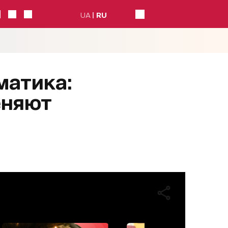
UA
RU
матика:
еняют