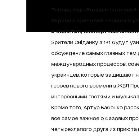
Теперь еще больше полезной и
Украина зрителей главного у
и события, экспертные мнени
Зрители Сніданку з 1+1 будут уз
обсуждение самых главных тем д
международных процессов, сове
украинцев, которые защищают н
героев нового времени в ЖВЛ Пр
интересными гостями и музыкаль
Кроме того, Артур Бабенко расск
все самое важное о базовых про
четырехлапого друга из приюта в