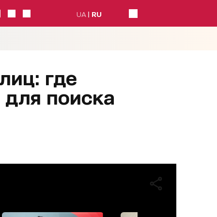
UA
RU
лиц: где
 для поиска