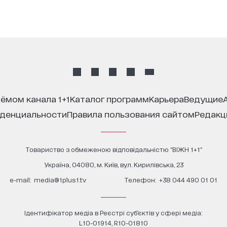
иёмом канала 1+1
каталог программ
карьера
ведущие
иденциальности
правила пользования сайтом
редак
Товариство з обмеженою відповідальністю "ВІЖН 1+1"
Україна, 04080, м. Київ, вул. Кирилівська, 23
е-mail:
media@1plus1.tv
Телефон:
+38 044 490 01 01
Ідентифікатор медіа в Реєстрі суб’єктів у сфері медіа:
L10-01914, R10-01810