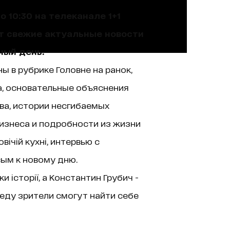
 10:30 на телеканале 1+1
ют свежие актуальные новости
ный день.
ы в рубрике Головне на ранок,
а, основательные объяснения
ва, истории несгибаемых
изнеса и подробности из жизни
ічій кухні, интервью с
вым к новому дню.
історії, а Константин Грубич -
еду зрители смогут найти себе