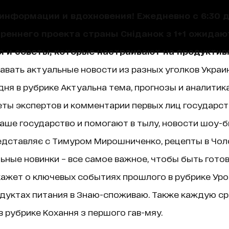
нформации и вдохновения! Ежедневно с 6:30 до
треннего проекта страны Сніданок з 1+1 ожида
я и советы, которые настраивают на продуктив
навать актуальные новости из разных уголков Украин
ня в рубрике Актуальна тема, прогнозы и аналитик
ты экспертов и комментарии первых лиц государст
аше государство и помогают в тылу, новости шоу-б
едставляє с Тимуром Мирошниченко, рецепты в Чолов
ные новинки – все самое важное, чтобы быть гото
ажет о ключевых событиях прошлого в рубрике Уроки 
дуктах питания в Знаю-споживаю. Также каждую ср
 рубрике Кохання з першого гав-мяу.