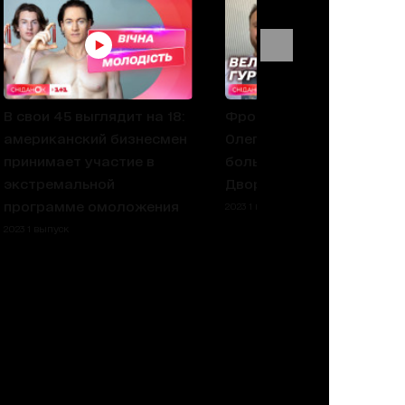
В свои 45 выглядит на 18:
Фронтмен группы СКАЙ
американский бизнесмен
Олег Собчук рассказал 
принимает участие в
большом концерте во
экстремальной
Дворце спорта
программе омоложения
2023 1 выпуск
2023 1 выпуск