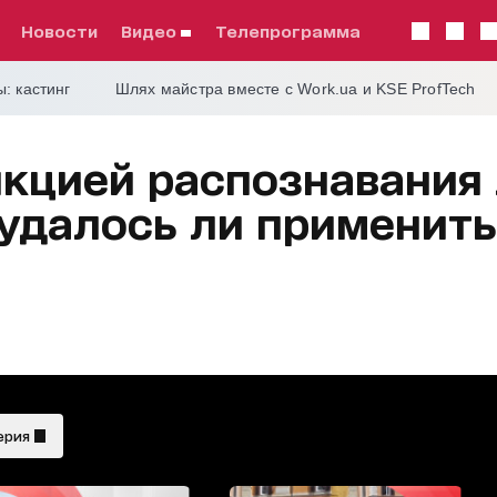
Новости
видео
телепрограмма
: кастинг
Шлях майстра вместе с Work.ua и KSE ProfTech
кцией распознавания 
 удалось ли применить
ерия