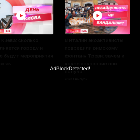
 Киева: сколько
В Италии экоактивисты
лняется городу и
повредили римскому
е будут мероприятия
фонтану Треви: зачем и
какое наказание они
 выпуск
AdBlockDetected!
получат
2023 1 выпуск