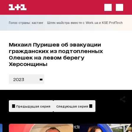
Голос страны: кастинг
Шлях майстра вместе с Work.ua и KSE ProfTech
Михаил Пуришев об эвакуации
гражданских из подтопленных
Олешек на левом берегу
Херсонщины
2023
Предыдущая серия
Следующая серия
AdBlockDetected!