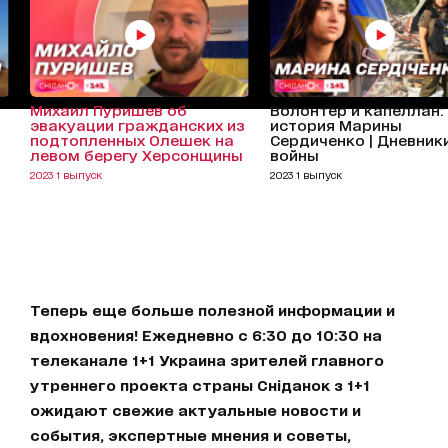
Михаил Пуришев об
Волонтер и капеллан:
эвакуации гражданских из
история Марины
подтопленных Олешек на
Сердиченко | Дневник
левом берегу Херсонщины
войны
2023 1 выпуск
2023 1 выпуск
Теперь еще больше полезной информации и
вдохновения! Ежедневно с 6:30 до 10:30 на
телеканале 1+1 Украина зрителей главного
утреннего проекта страны Сніданок з 1+1
ожидают свежие актуальные новости и
события, экспертные мнения и советы,