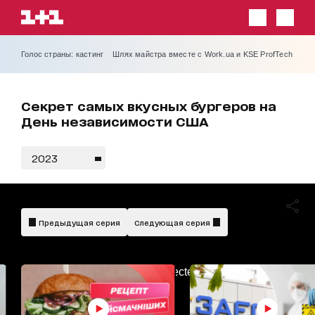
Голос страны: кастинг
Шлях майстра вместе с Work.ua и KSE ProfTech
Секрет самых вкусных бургеров на
День независимости США
2023
Предыдущая серия
Следующая серия
AdBlockDetected!