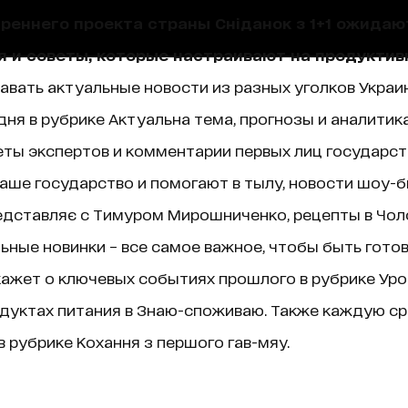
треннего проекта страны Сніданок з 1+1 ожида
я и советы, которые настраивают на продуктив
навать актуальные новости из разных уголков Украин
ня в рубрике Актуальна тема, прогнозы и аналитик
ты экспертов и комментарии первых лиц государст
аше государство и помогают в тылу, новости шоу-б
едставляє с Тимуром Мирошниченко, рецепты в Чолов
ные новинки – все самое важное, чтобы быть гото
ажет о ключевых событиях прошлого в рубрике Уроки 
дуктах питания в Знаю-споживаю. Также каждую ср
 рубрике Кохання з першого гав-мяу.