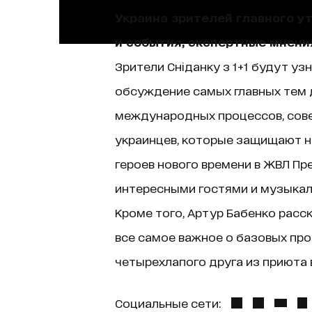
Украина зрителей главного у
и события, экспертные мнени
Зрители Сніданку з 1+1 будут уз
обсуждение самых главных тем д
международных процессов, сове
украинцев, которые защищают н
героев нового времени в ЖВЛ Пр
интересными гостями и музыкаль
Кроме того, Артур Бабенко расск
все самое важное о базовых про
четырехлапого друга из приюта в
Социальные сети: