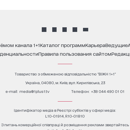
иёмом канала 1+1
каталог программ
карьера
ведущие
иденциальности
правила пользования сайтом
редак
Товариство з обмеженою відповідальністю "ВІЖН 1+1"
Україна, 04080, м. Київ, вул. Кирилівська, 23
е-mail:
media@1plus1.tv
Телефон:
+38 044 490 01 01
Ідентифікатор медіа в Реєстрі суб’єктів у сфері медіа:
L10-01914, R10-01810
З питань комерційної співпраці й розміщення реклами звертайтесь