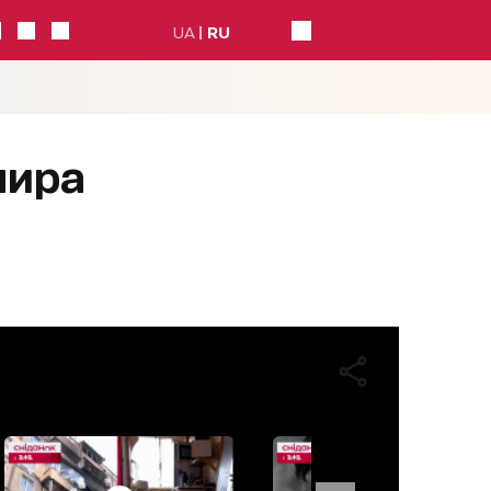
UA
RU
мира