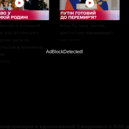
ество в большой
Игры Путина: зачем
е: как встречают
диктатору перемирие?
дник дети из
2023 1 выпуск
рнатов в приемных
AdBlockDetected!
ях
 выпуск
нформации и вдохновения! Ежедневно с 6:30 до