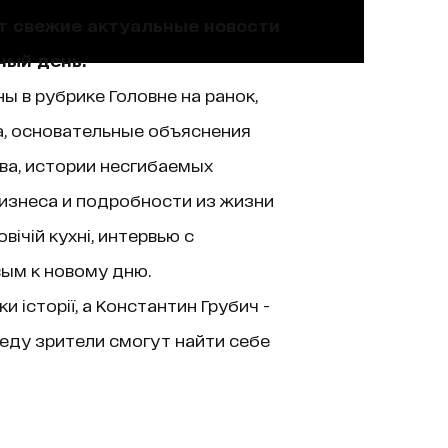
ют свежие актуальные новости
ный день.
ы в рубрике Головне на ранок,
а, основательные объяснения
ва, истории несгибаемых
изнеса и подробности из жизни
ічій кухні, интервью с
вым к новому дню.
історії, а Константин Грубич -
еду зрители смогут найти себе