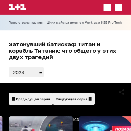
Голос страны: кастинг
Шлях майстра вместе с Work.ua и KSE ProfTech
Затонувший батискаф Титан и
корабль Титаник: что общего у этих
двух трагедий
2023
Предыдущая серия
Следующая серия
AdBlockDetected!