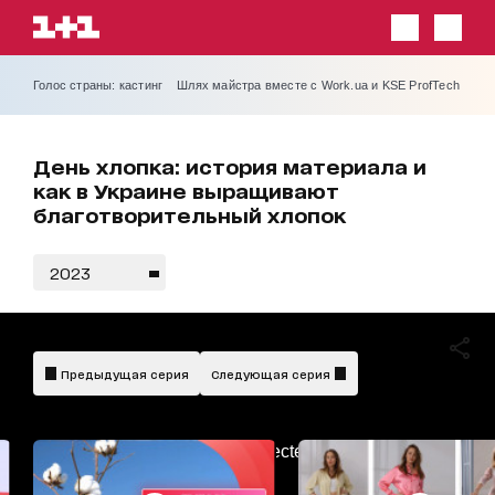
Голос страны: кастинг
Шлях майстра вместе с Work.ua и KSE ProfTech
День хлопка: история материала и
как в Украине выращивают
благотворительный хлопок
2023
Предыдущая серия
Следующая серия
AdBlockDetected!