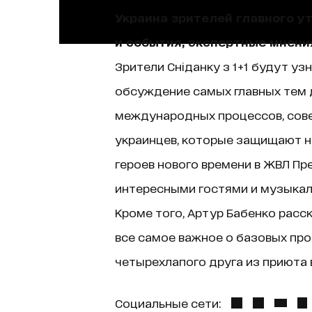
Украина зрителей главного у
и события, экспертные мнени
Зрители Сніданку з 1+1 будут уз
обсуждение самых главных тем д
международных процессов, сове
украинцев, которые защищают н
героев нового времени в ЖВЛ Пр
интересными гостями и музыкаль
Кроме того, Артур Бабенко расск
все самое важное о базовых про
четырехлапого друга из приюта в
Социальные сети: