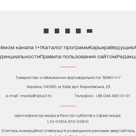
иёмом канала 1+1
каталог программ
карьера
ведущие
иденциальности
правила пользования сайтом
редак
Товариство з обмеженою відповідальністю "ВІЖН 1+1"
Україна, 04080, м. Київ, вул. Кирилівська, 23
е-mail:
media@1plus1.tv
Телефон:
+38 044 490 01 01
Ідентифікатор медіа в Реєстрі суб’єктів у сфері медіа:
L10-01914, R10-01810
З питань комерційної співпраці й розміщення реклами звертайтесь