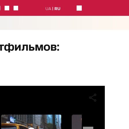
UA
RU
ьтфильмов: