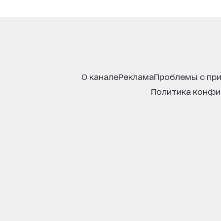
о канале
реклама
проблемы с пр
политика конф