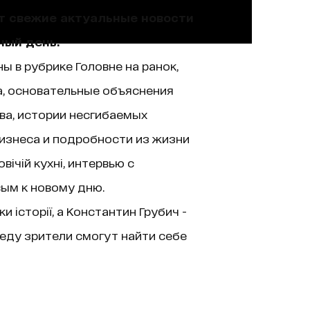
ют свежие актуальные новости
ный день.
ы в рубрике Головне на ранок,
а, основательные объяснения
ва, истории несгибаемых
изнеса и подробности из жизни
ічій кухні, интервью с
вым к новому дню.
історії, а Константин Грубич -
еду зрители смогут найти себе