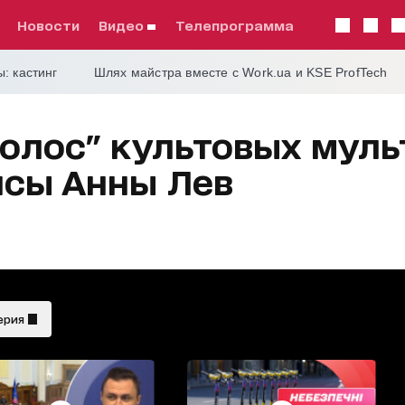
Новости
видео
телепрограмма
: кастинг
Шлях майстра вместе с Work.ua и KSE ProfTech
голос" культовых мул
исы Анны Лев
ерия