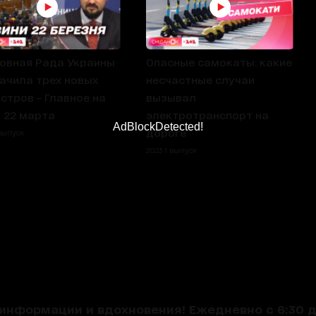
овная Рада Украины
Опасные самокаты: какие
ачила трех новых
несчастные случаи
стров – Главное на
вызывал
 22 марта
электротранспорт на
AdBlockDetected!
дороге
 выпуск
2023 1 выпуск
нформации и вдохновения! Ежедневно с 6:30 до