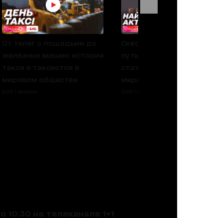
От телег с лошадьми до
Сквозь тернии к звездам
железных машин: история
путь Риз Уизерспун к
такси и таксистов в
статусу лучшей актрис
мировом обществе
мира
2023 1 выпуск
2023 1 выпуск
 10:30 на телеканале 1+1