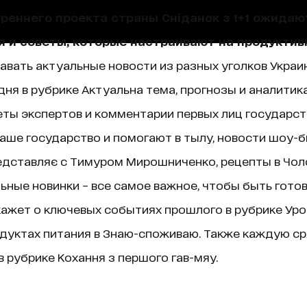
треннего проекта страны Сніданок з 1+1 ожида
я и советы, которые настраивают на продуктив
навать актуальные новости из разных уголков Украин
ня в рубрике Актуальна тема, прогнозы и аналитик
ты экспертов и комментарии первых лиц государст
аше государство и помогают в тылу, новости шоу-б
едставляє с Тимуром Мирошниченко, рецепты в Чолов
ные новинки – все самое важное, чтобы быть гото
ажет о ключевых событиях прошлого в рубрике Уроки 
дуктах питания в Знаю-споживаю. Также каждую ср
 рубрике Кохання з першого гав-мяу.