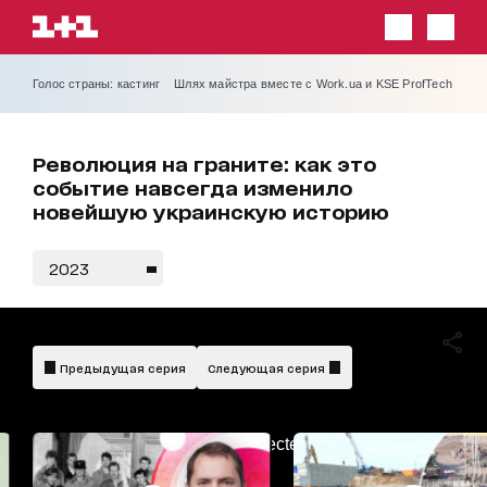
Голос страны: кастинг
Шлях майстра вместе с Work.ua и KSE ProfTech
Революция на граните: как это
событие навсегда изменило
новейшую украинскую историю
2023
Предыдущая серия
Следующая серия
AdBlockDetected!