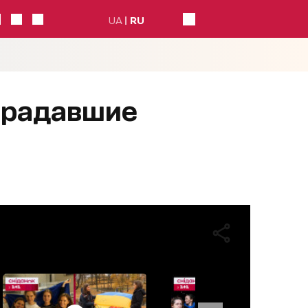
UA
RU
традавшие