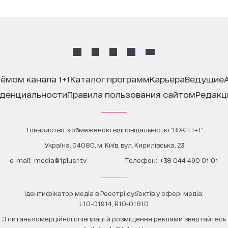
иёмом канала 1+1
каталог программ
карьера
ведущие
иденциальности
правила пользования сайтом
редак
Товариство з обмеженою відповідальністю "ВІЖН 1+1"
Україна, 04080, м. Київ, вул. Кирилівська, 23
е-mail:
media@1plus1.tv
Телефон:
+38 044 490 01 01
Ідентифікатор медіа в Реєстрі суб’єктів у сфері медіа:
L10-01914, R10-01810
З питань комерційної співпраці й розміщення реклами звертайтесь