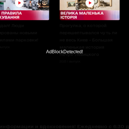
дал! Люди
Прогулка, о которой
ированы новыми
перешептывался чуть ли
илами парковки!
не весь Киев – Большая
маленькая история
 выпуск
AdBlockDetected!
Нечуя-Левицкого
2023 1 выпуск
нформации и вдохновения! Ежедневно с 6:30 до