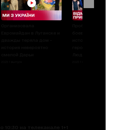
Организовала
Пробыла в плену
Евромайдан в Луганске и
боевиков три года:
дважды теряла дом –
история настоящей
история невероятно
героини из Новоазовска
смелой Дарьи
Людмилы Гусейновой
2023 1 выпуск
2023 1 выпуск
 10:30 на телеканале 1+1