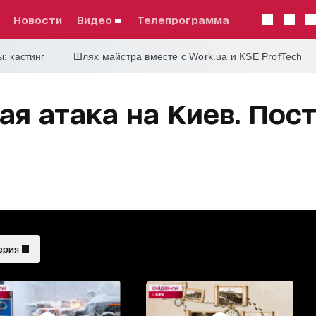
Новости
видео
телепрограмма
: кастинг
Шлях майстра вместе с Work.ua и KSE ProfTech
ая атака на Киев. Пос
ерия