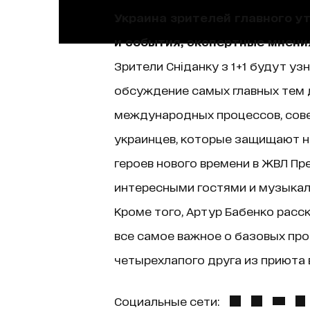
Украина зрителей главного у
и события, экспертные мнени
Зрители Сніданку з 1+1 будут уз
обсуждение самых главных тем д
международных процессов, сове
украинцев, которые защищают н
героев нового времени в ЖВЛ Пр
интересными гостями и музыкаль
Кроме того, Артур Бабенко расск
все самое важное о базовых про
четырехлапого друга из приюта в
Социальные сети: