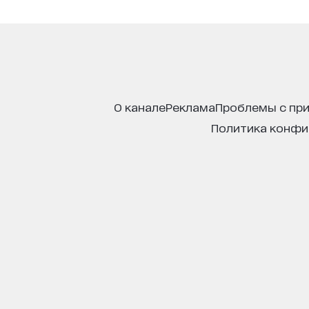
о канале
реклама
проблемы с пр
политика конф