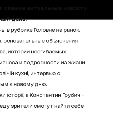
ют свежие актуальные новости
ный день.
ы в рубрике Головне на ранок,
а, основательные объяснения
ва, истории несгибаемых
изнеса и подробности из жизни
ічій кухні, интервью с
вым к новому дню.
історії, а Константин Грубич -
еду зрители смогут найти себе