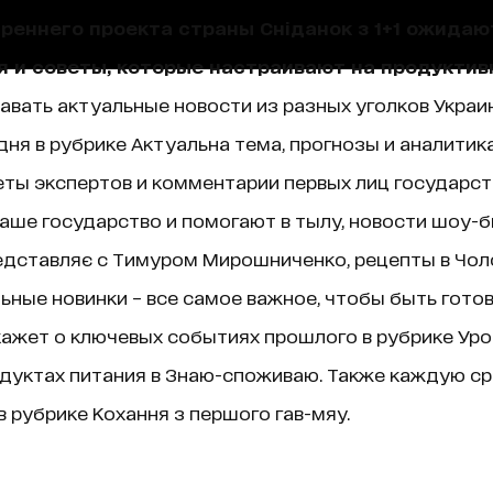
треннего проекта страны Сніданок з 1+1 ожида
я и советы, которые настраивают на продуктив
навать актуальные новости из разных уголков Украин
ня в рубрике Актуальна тема, прогнозы и аналитик
ты экспертов и комментарии первых лиц государст
аше государство и помогают в тылу, новости шоу-б
едставляє с Тимуром Мирошниченко, рецепты в Чолов
ные новинки – все самое важное, чтобы быть гото
ажет о ключевых событиях прошлого в рубрике Уроки 
дуктах питания в Знаю-споживаю. Также каждую ср
 рубрике Кохання з першого гав-мяу.