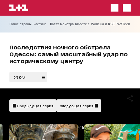
Голос страны: кастинг
Шлях майстра вместе с Work.ua и KSE ProfTech
Последствия ночного обстрела
Одессы: самый масштабный удар по
историческому центру
2023
Предыдущая серия
Следующая серия
AdBlockDetected!