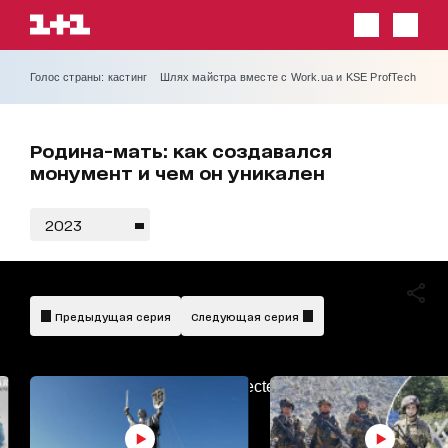
Голос страны: кастинг
Шлях майстра вместе с Work.ua и KSE ProfTech
Родина-мать: как создавался
монумент и чем он уникален
2023
Предыдущая серия
Следующая серия
AdBlockDetected!