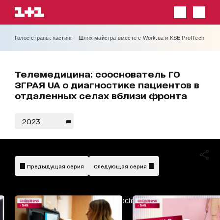
Голос страны: кастинг
Шлях майстра вместе с Work.ua и KSE ProfTech
Телемедицина: сооснователь ГО
ЗГРАЯ UA о диагностике пациентов в
отдаленных селах вблизи фронта
2023
Предыдущая серия
Следующая серия
AdBlockDetected!