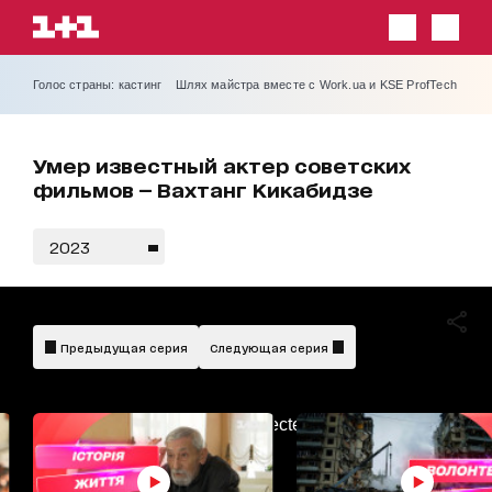
Голос страны: кастинг
Шлях майстра вместе с Work.ua и KSE ProfTech
Умер известный актер советских
фильмов — Вахтанг Кикабидзе
2023
Предыдущая серия
Следующая серия
AdBlockDetected!