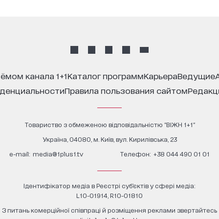
иёмом канала 1+1
каталог программ
карьера
ведущие
иденциальности
правила пользования сайтом
редак
Товариство з обмеженою відповідальністю "ВІЖН 1+1"
Україна, 04080, м. Київ, вул. Кирилівська, 23
е-mail:
media@1plus1.tv
Телефон:
+38 044 490 01 01
Ідентифікатор медіа в Реєстрі суб’єктів у сфері медіа:
L10-01914, R10-01810
З питань комерційної співпраці й розміщення реклами звертайтесь