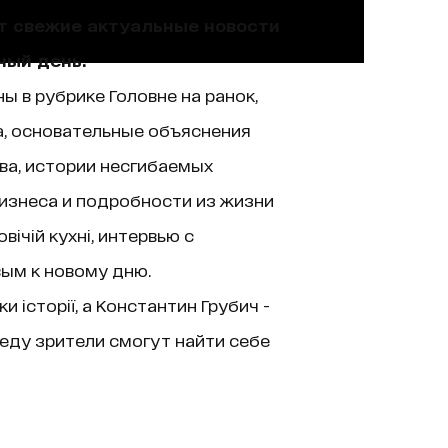
ют свежие актуальные новости
ный день.
ы в рубрике Головне на ранок,
а, основательные объяснения
ва, истории несгибаемых
изнеса и подробности из жизни
ічій кухні, интервью с
вым к новому дню.
історії, а Константин Грубич -
еду зрители смогут найти себе