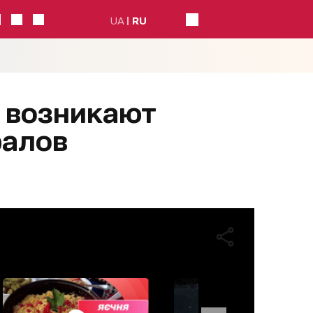
UA
RU
 возникают
ралов