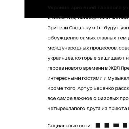
Украина зрителей главного у
и события, экспертные мнени
Зрители Сніданку з 1+1 будут уз
обсуждение самых главных тем д
международных процессов, сове
украинцев, которые защищают н
героев нового времени в ЖВЛ Пр
интересными гостями и музыкаль
Кроме того, Артур Бабенко расск
все самое важное о базовых про
четырехлапого друга из приюта в
Социальные сети: