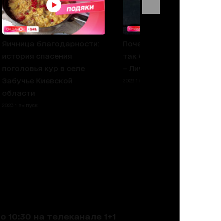
Яичница благодарности:
Почему Юрия Тютюнник
история спасения
так боялись большевики
поголовья кур в селе
– Личности
Забучье Киевской
2023 1 выпуск
области
2023 1 выпуск
 10:30 на телеканале 1+1