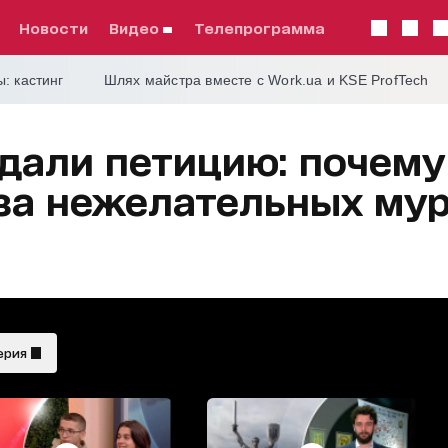
Новости
видео
телепрограмма
: кастинг
Шлях майстра вместе с Work.ua и KSE ProfTech
дали петицию: почему
за нежелательных му
ерия