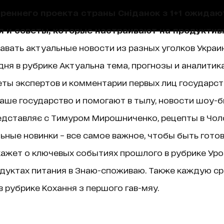
треннего проекта страны Сніданок з 1+1 ожида
я и советы, которые настраивают на продуктив
навать актуальные новости из разных уголков Украин
ня в рубрике Актуальна тема, прогнозы и аналитик
ты экспертов и комментарии первых лиц государст
аше государство и помогают в тылу, новости шоу-б
едставляє с Тимуром Мирошниченко, рецепты в Чолов
ные новинки – все самое важное, чтобы быть гото
ажет о ключевых событиях прошлого в рубрике Уроки 
дуктах питания в Знаю-споживаю. Также каждую ср
 рубрике Кохання з першого гав-мяу.