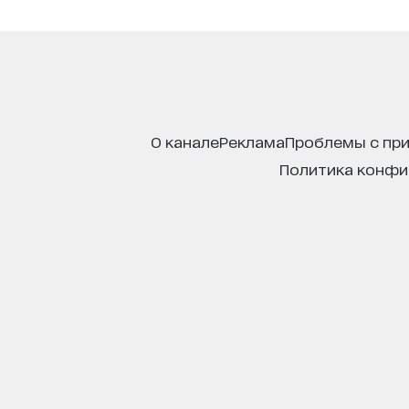
о канале
реклама
проблемы с пр
политика конф