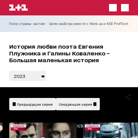
Голос страны: кастинг
Шлях майстра вместе с Work.ua и KSE ProfTech
История любви поэта Евгения
Плужника и Галины Коваленко –
Большая маленькая история
2023
Предыдущая серия
Следующая серия
AdBlockDetected!