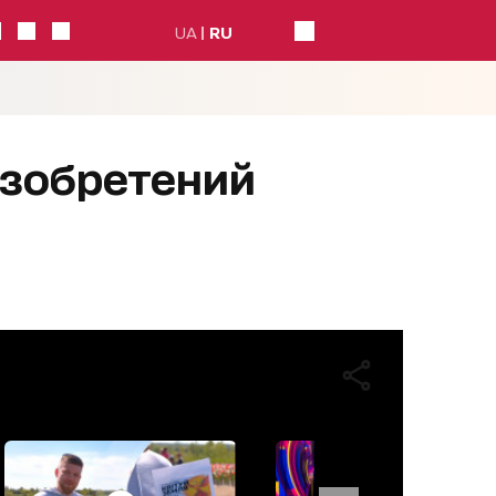
UA
RU
изобретений