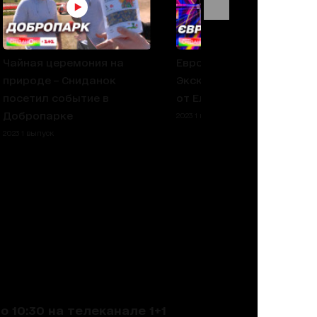
Чайная церемония на
Евровидение-2023:
природе – Сниданок
Эксклюзив из Ливерпуля
посетил событие в
от Елены Квитки
Добропарке
2023 1 выпуск
2023 1 выпуск
 10:30 на телеканале 1+1