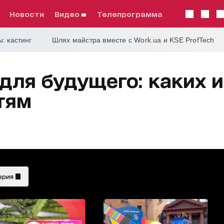
Новости
видео
телепрограмма
: кастинг
Шлях майстра вместе с Work.ua и KSE ProfTech
 для будущего: каких 
тям
ерия