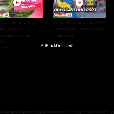
ага, аспанагус,
Финал Евровидения 2023
ий холодок:
– включение Завтрака из
ресные факты о
Ливерпуля
рже
2023 1 выпуск
AdBlockDetected!
 выпуск
нформации и вдохновения! Ежедневно с 6:30 до