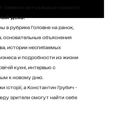
ют свежие актуальные новости
ный день.
ы в рубрике Головне на ранок,
а, основательные объяснения
ва, истории несгибаемых
изнеса и подробности из жизни
ічій кухні, интервью с
вым к новому дню.
історії, а Константин Грубич -
еду зрители смогут найти себе