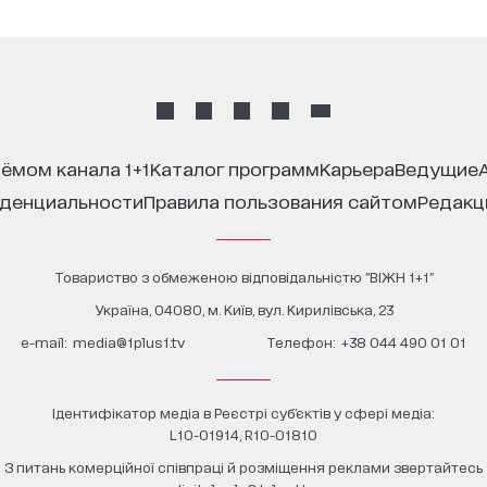
иёмом канала 1+1
каталог программ
карьера
ведущие
иденциальности
правила пользования сайтом
редак
Товариство з обмеженою відповідальністю "ВІЖН 1+1"
Україна, 04080, м. Київ, вул. Кирилівська, 23
е-mail:
media@1plus1.tv
Телефон:
+38 044 490 01 01
Ідентифікатор медіа в Реєстрі суб’єктів у сфері медіа:
L10-01914, R10-01810
З питань комерційної співпраці й розміщення реклами звертайтесь