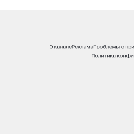
о канале
реклама
проблемы с пр
политика конф