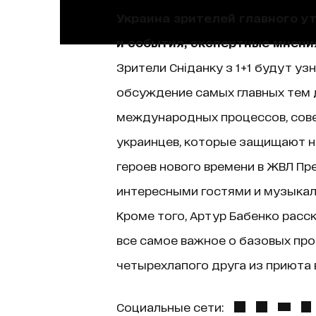
Украина зрителей главного у
и события, экспертные мнени
Зрители Сніданку з 1+1 будут уз
обсуждение самых главных тем д
международных процессов, сове
украинцев, которые защищают н
героев нового времени в ЖВЛ Пр
интересными гостями и музыкаль
Кроме того, Артур Бабенко расск
все самое важное о базовых про
четырехлапого друга из приюта в
Социальные сети: