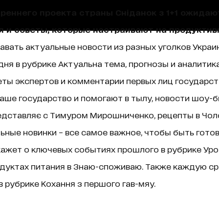
треннего проекта страны Сніданок з 1+1 ожида
я и советы, которые настраивают на продуктив
навать актуальные новости из разных уголков Украин
ня в рубрике Актуальна тема, прогнозы и аналитик
ты экспертов и комментарии первых лиц государст
аше государство и помогают в тылу, новости шоу-б
едставляє с Тимуром Мирошниченко, рецепты в Чолов
ные новинки – все самое важное, чтобы быть гото
ажет о ключевых событиях прошлого в рубрике Уроки 
дуктах питания в Знаю-споживаю. Также каждую ср
 рубрике Кохання з першого гав-мяу.