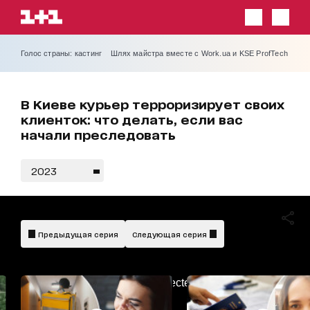
Голос страны: кастинг
Шлях майстра вместе с Work.ua и KSE ProfTech
В Киеве курьер терроризирует своих
клиенток: что делать, если вас
начали преследовать
2023
Предыдущая серия
Следующая серия
AdBlockDetected!