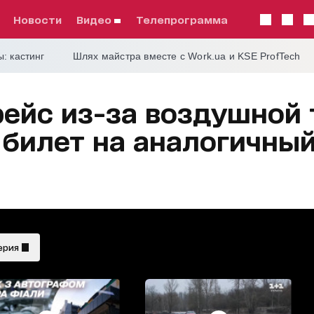
Новости
видео
телепрограмма
: кастинг
Шлях майстра вместе с Work.ua и KSE ProfTech
ейс из-за воздушной 
 билет на аналогичны
ерия