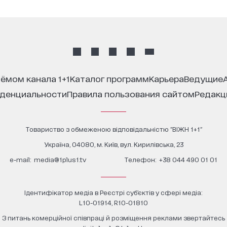
иёмом канала 1+1
каталог программ
карьера
ведущие
иденциальности
правила пользования сайтом
редак
Товариство з обмеженою відповідальністю "ВІЖН 1+1"
Україна, 04080, м. Київ, вул. Кирилівська, 23
е-mail:
media@1plus1.tv
Телефон:
+38 044 490 01 01
Ідентифікатор медіа в Реєстрі суб’єктів у сфері медіа:
L10-01914, R10-01810
З питань комерційної співпраці й розміщення реклами звертайтесь