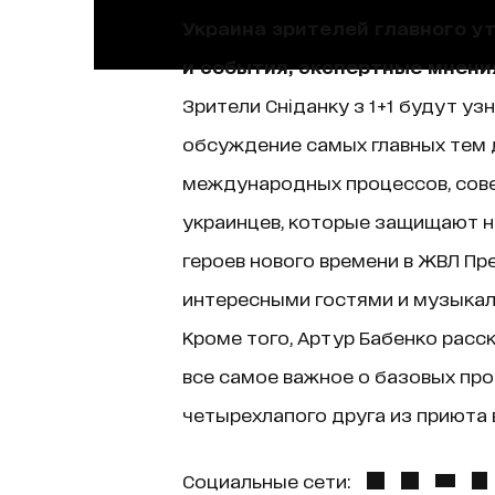
Украина зрителей главного у
и события, экспертные мнени
Зрители Сніданку з 1+1 будут уз
обсуждение самых главных тем д
международных процессов, сове
украинцев, которые защищают н
героев нового времени в ЖВЛ Пр
интересными гостями и музыкаль
Кроме того, Артур Бабенко расск
все самое важное о базовых про
четырехлапого друга из приюта в
Социальные сети: