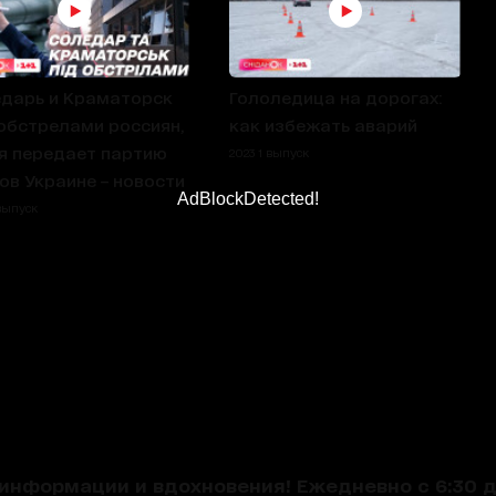
дарь и Краматорск
Гололедица на дорогах:
обстрелами россиян,
как избежать аварий
я передает партию
2023 1 выпуск
ов Украине – новости
AdBlockDetected!
 выпуск
нформации и вдохновения! Ежедневно с 6:30 до