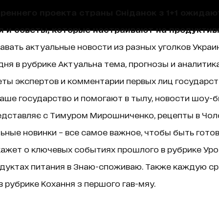
треннего проекта страны Сніданок з 1+1 ожида
я и советы, которые настраивают на продуктив
навать актуальные новости из разных уголков Украин
ня в рубрике Актуальна тема, прогнозы и аналитик
ты экспертов и комментарии первых лиц государст
аше государство и помогают в тылу, новости шоу-б
едставляє с Тимуром Мирошниченко, рецепты в Чолов
ные новинки – все самое важное, чтобы быть гото
ажет о ключевых событиях прошлого в рубрике Уроки 
дуктах питания в Знаю-споживаю. Также каждую ср
 рубрике Кохання з першого гав-мяу.