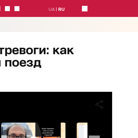
UA
RU
тревоги: как
й поезд