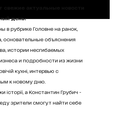
ют свежие актуальные новости
ный день.
ы в рубрике Головне на ранок,
а, основательные объяснения
ва, истории несгибаемых
изнеса и подробности из жизни
ічій кухні, интервью с
вым к новому дню.
історії, а Константин Грубич -
еду зрители смогут найти себе