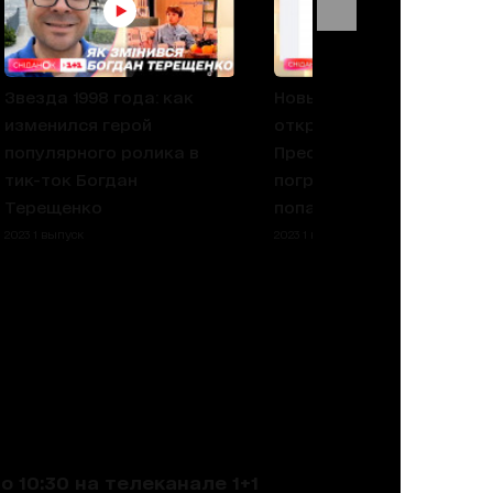
Звезда 1998 года: как
Новый год в Париже в
изменился герой
откровенном платье!
популярного ролика в
Пресс-офицер
тик-ток Богдан
пограничной службы
Терещенко
попала в скандал
2023 1 выпуск
2023 1 выпуск
 10:30 на телеканале 1+1