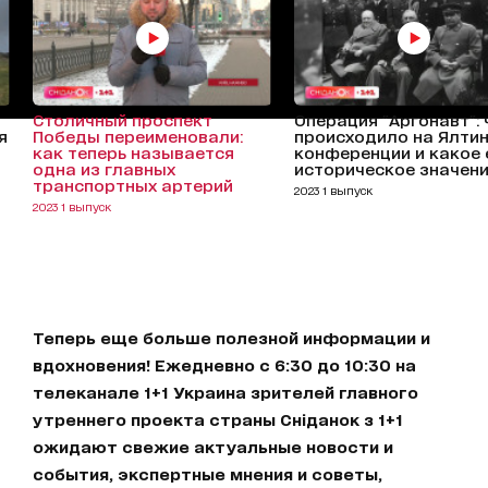
Столичный проспект
Операция "Аргонавт": 
я
Победы переименовали:
происходило на Ялти
как теперь называется
конференции и какое 
одна из главных
историческое значен
транспортных артерий
2023 1 выпуск
2023 1 выпуск
Теперь еще больше полезной информации и
вдохновения! Ежедневно с 6:30 до 10:30 на
телеканале 1+1 Украина зрителей главного
утреннего проекта страны Сніданок з 1+1
ожидают свежие актуальные новости и
события, экспертные мнения и советы,