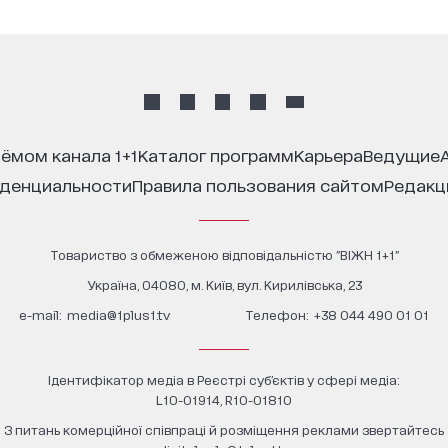
иёмом канала 1+1
каталог программ
карьера
ведущие
иденциальности
правила пользования сайтом
редак
Товариство з обмеженою відповідальністю "ВІЖН 1+1"
Україна, 04080, м. Київ, вул. Кирилівська, 23
е-mail:
media@1plus1.tv
Телефон:
+38 044 490 01 01
Ідентифікатор медіа в Реєстрі суб’єктів у сфері медіа:
L10-01914, R10-01810
З питань комерційної співпраці й розміщення реклами звертайтесь