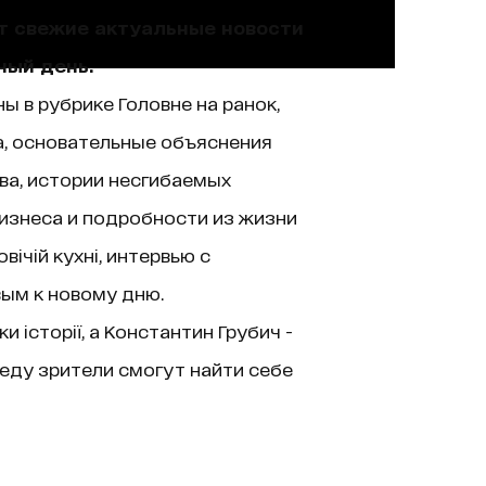
ют свежие актуальные новости
ный день.
ы в рубрике Головне на ранок,
а, основательные объяснения
ва, истории несгибаемых
изнеса и подробности из жизни
ічій кухні, интервью с
вым к новому дню.
історії, а Константин Грубич -
еду зрители смогут найти себе