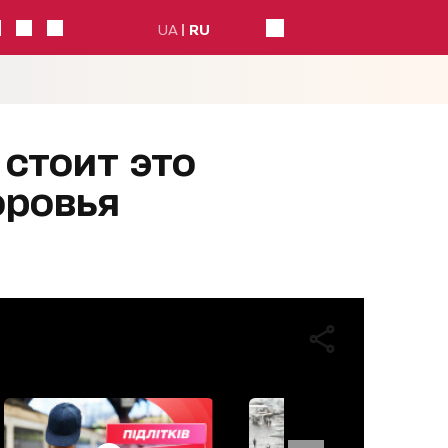
UA
RU
 стоит это
оровья