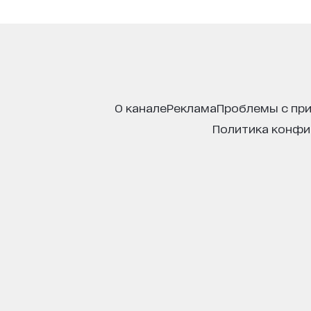
о канале
реклама
проблемы с пр
политика конф