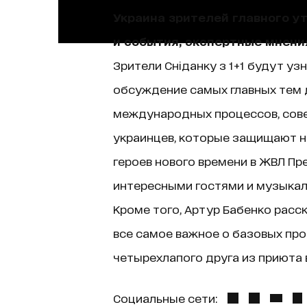
Украина зрителей главного у
и события, экспертные мнени
Зрители Сніданку з 1+1 будут уз
обсуждение самых главных тем д
международных процессов, сове
украинцев, которые защищают н
героев нового времени в ЖВЛ Пр
интересными гостями и музыкаль
Кроме того, Артур Бабенко расск
все самое важное о базовых про
четырехлапого друга из приюта в
Социальные сети: