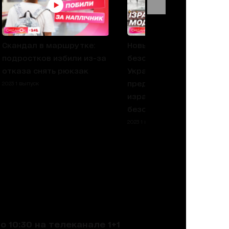
Скандал в маршрутке:
Новый формат гарантий
подростков избили из-за
безопасности для
отказа снять рюкзак
Украины: что
предусматривает
2023 1 выпуск
израильская модель
безопасности
2023 1 выпуск
 10:30 на телеканале 1+1