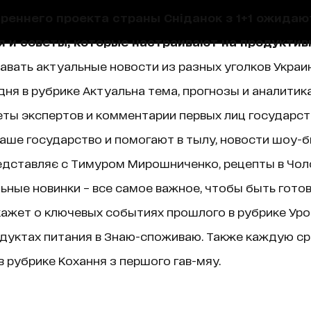
треннего проекта страны Сніданок з 1+1 ожида
я и советы, которые настраивают на продуктив
навать актуальные новости из разных уголков Украин
ня в рубрике Актуальна тема, прогнозы и аналитик
ты экспертов и комментарии первых лиц государст
аше государство и помогают в тылу, новости шоу-б
едставляє с Тимуром Мирошниченко, рецепты в Чолов
ные новинки – все самое важное, чтобы быть гото
ажет о ключевых событиях прошлого в рубрике Уроки 
дуктах питания в Знаю-споживаю. Также каждую ср
 рубрике Кохання з першого гав-мяу.