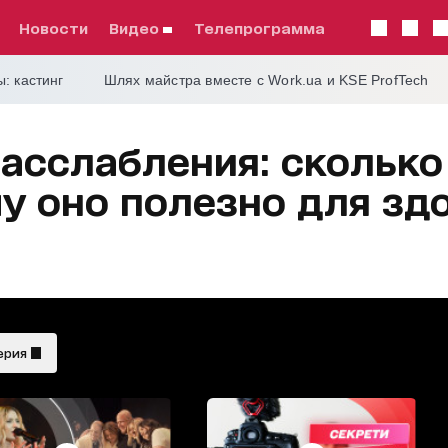
Новости
видео
телепрограмма
: кастинг
Шлях майстра вместе с Work.ua и KSE ProfTech
асслабления: сколько
му оно полезно для зд
ерия