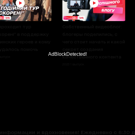
проходит тур
Собственный видеоблог:
корені" в поддержку
блогеры поделились, с
инских героев и кому
чего стоит начать и какой
удалось помочь
секрет создания
AdBlockDetected!
качественного контента
 выпуск
2023 1 выпуск
нформации и вдохновения! Ежедневно с 6:30 до