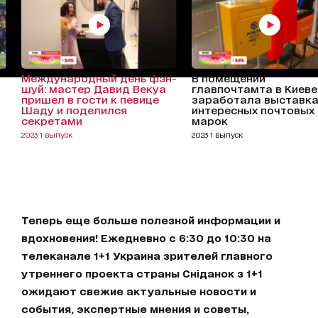
Международный день фэн-
В помещении
шуй: мастер Давид Векуа
главпочтамта в Киеве
пришел в гости к певице
заработала выставк
Шаду и поделился
интересных почтовых
секретами
марок
2023 1 выпуск
2023 1 выпуск
Теперь еще больше полезной информации и
вдохновения! Ежедневно с 6:30 до 10:30 на
телеканале 1+1 Украина зрителей главного
утреннего проекта страны Сніданок з 1+1
ожидают свежие актуальные новости и
события, экспертные мнения и советы,