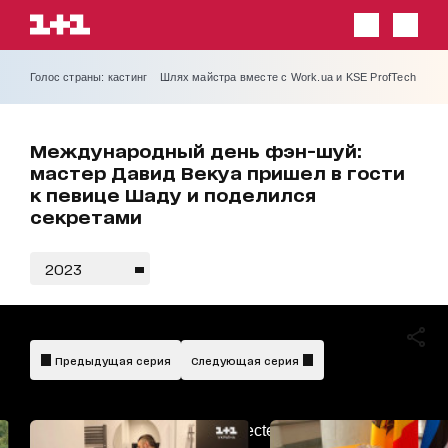
Голос страны: кастинг
Шлях майстра вместе с Work.ua и KSE ProfTech
Международный день фэн-шуй:
мастер Давид Векуа пришел в гости
к певице Шаду и поделился
секретами
2023
Предыдущая серия
Следующая серия
AdBlockDetected!