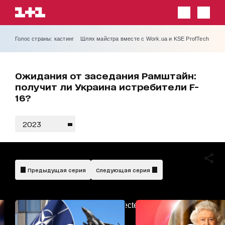
Голос страны: кастинг
Шлях майстра вместе с Work.ua и KSE ProfTech
Ожидания от заседания Рамштайн:
получит ли Украина истребители F-
16?
2023
Предыдущая серия
Следующая серия
AdBlockDetected!