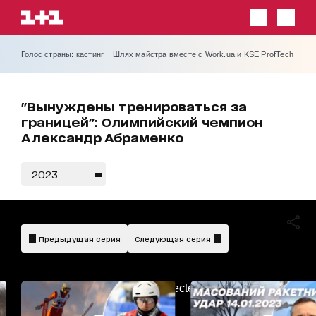
Голос страны: кастинг
Шлях майстра вместе с Work.ua и KSE ProfTech
"Вынуждены тренироваться за
границей": Олимпийский чемпион
Александр Абраменко
2023
Предыдущая серия
Следующая серия
AdBlockDetected!