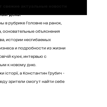
ют свежие актуальные новости
ный день.
ы в рубрике Головне на ранок,
а, основательные объяснения
ва, истории несгибаемых
изнеса и подробности из жизни
ічій кухні, интервью с
вым к новому дню.
історії, а Константин Грубич -
еду зрители смогут найти себе