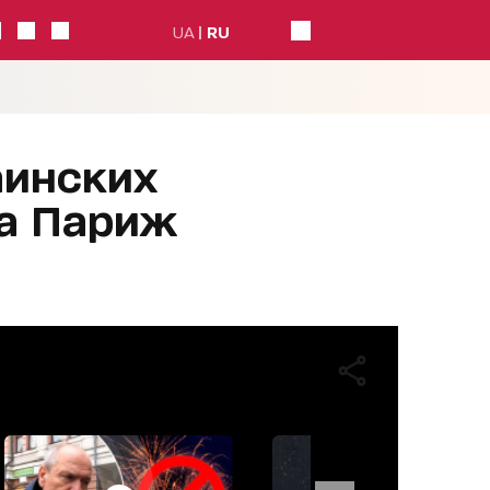
UA
RU
аинских
ла Париж