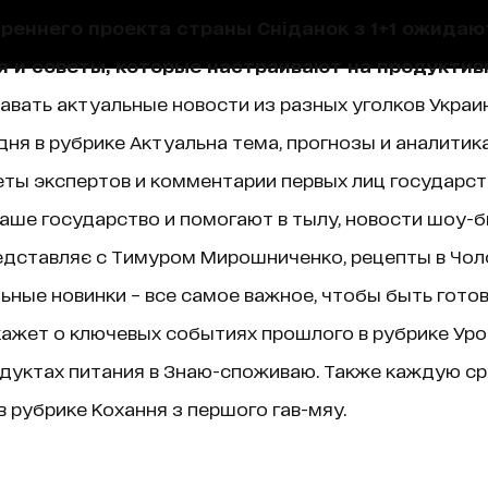
треннего проекта страны Сніданок з 1+1 ожида
я и советы, которые настраивают на продуктив
навать актуальные новости из разных уголков Украин
ня в рубрике Актуальна тема, прогнозы и аналитик
ты экспертов и комментарии первых лиц государст
аше государство и помогают в тылу, новости шоу-б
едставляє с Тимуром Мирошниченко, рецепты в Чолов
ные новинки – все самое важное, чтобы быть гото
ажет о ключевых событиях прошлого в рубрике Уроки 
дуктах питания в Знаю-споживаю. Также каждую ср
 рубрике Кохання з першого гав-мяу.