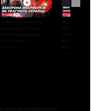
В Украине запретили
Украинский
фейерверки: какую
Микеланджело:
пиротехнику нельзя
жизненный и творческий
использовать
путь гения скульптуры -
Иван Кавалеридзе
2023 1 выпуск
2023 1 выпуск
 10:30 на телеканале 1+1