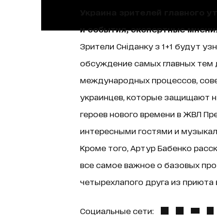
Украина зрителей главного у
и события, экспертные мнени
Зрители Сніданку з 1+1 будут уз
обсуждение самых главных тем д
международных процессов, сове
украинцев, которые защищают н
героев нового времени в ЖВЛ Пр
интересными гостями и музыкаль
Кроме того, Артур Бабенко расск
все самое важное о базовых про
четырехлапого друга из приюта в
Социальные сети: