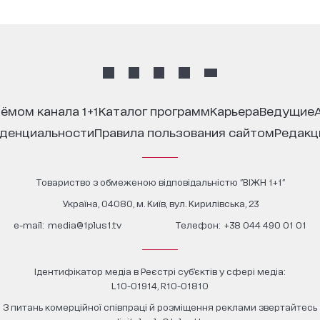
иёмом канала 1+1
каталог программ
карьера
ведущие
иденциальности
правила пользования сайтом
редак
Товариство з обмеженою відповідальністю "ВІЖН 1+1"
Україна, 04080, м. Київ, вул. Кирилівська, 23
е-mail:
media@1plus1.tv
Телефон:
+38 044 490 01 01
Ідентифікатор медіа в Реєстрі суб’єктів у сфері медіа:
L10-01914, R10-01810
З питань комерційної співпраці й розміщення реклами звертайтесь