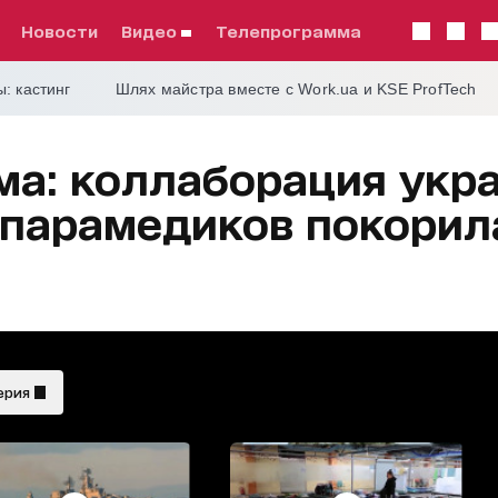
Новости
видео
телепрограмма
: кастинг
Шлях майстра вместе с Work.ua и KSE ProfTech
а: коллаборация укр
 парамедиков покори
ерия