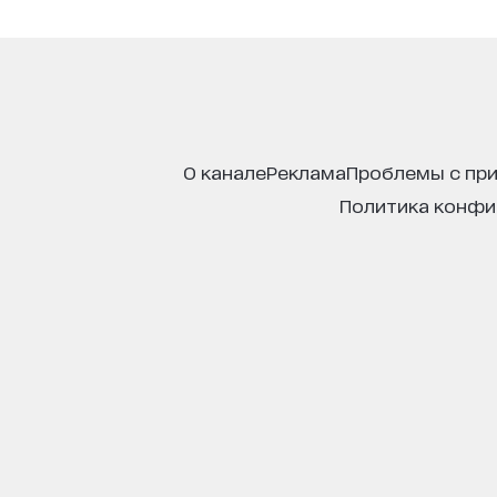
о канале
реклама
проблемы с пр
политика конф