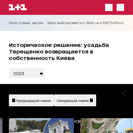
Голос страны: кастинг
Шлях майстра вместе с Work.ua и KSE ProfTech
Историческое решение: усадьба
Терещенко возвращается в
собственность Киева
2023
Предыдущая серия
Следующая серия
AdBlockDetected!