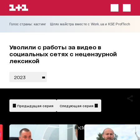
Голос страны: кастинг
Шлях майстра вместе с Work.ua и KSE ProfTech
Уволили с работы за видео в
социальных сетях с нецензурной
лексикой
2023
Предыдущая серия
Следующая серия
AdBlockDetected!