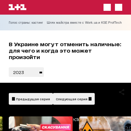
Голос страны: кастинг
Шлях майстра вместе с Work.ua и KSE ProfTech
В Украине могут отменить наличные:
для чего и когда это может
произойти
2023
Предыдущая серия
Следующая серия
AdBlockDetected!