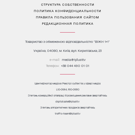
СТРУКТУРА СОБСТВЕННОСТИ
ПОЛИТИКА КОНФИДЕНЦИАЛЬНОСТИ
ПРАВИЛА ПОЛЬЗОВАНИЯ САЙТОМ
РЕДАКЦИОННАЯ ПОЛИТИКА
Товариство з обмеженою відповідальністю "ВІЖН 1+1"
Україна, 04080, м. Київ, вул. Кирилівська, 23
е-mail:
media@1plus1.tv
Телефон:
+38 044 490 01 01
Ідентифікатор медіа в Реєстрі суб’єктів у сфері медіа:
L10-01914, R10-01810
З питань комерційної співпраці й розміщення реклами звертайтесь
digital.sale@1plus1.tv
З питань алгоритмічних продажів звертайтесь
traffic-team@1plus1.tv