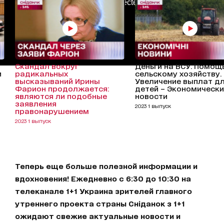
AdBlockDetected!
Скандал вокруг
Деньги на ВСУ. Помощ
и
радикальных
сельскому хозяйству.
высказываний Ирины
Увеличение выплат д
Фарион продолжается:
детей – Экономическ
являются ли подобные
новости
заявления
2023 1 выпуск
правонарушением
2023 1 выпуск
Теперь еще больше полезной информации и
вдохновения! Ежедневно с 6:30 до 10:30 на
телеканале 1+1 Украина зрителей главного
утреннего проекта страны Сніданок з 1+1
ожидают свежие актуальные новости и